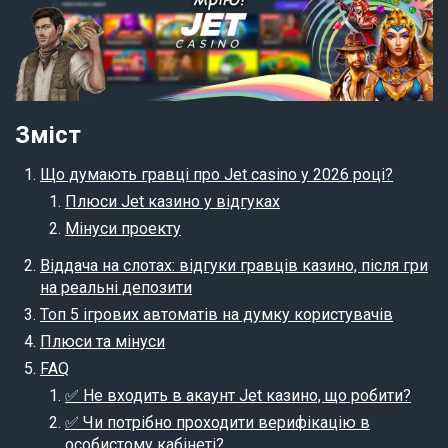
Зміст
Що думають гравці про Jet casino у 2026 році?
Плюси Jet казино у відгуках
Мінуси проекту
Віддача на слотах: відгуки гравців казино, після гри
на реальні депозити
Топ 5 ігрових автоматів на думку користувачів
Плюси та мінуси
FAQ
✅ Не входить в акаунт Jet казино, що робити?
✅ Чи потрібно проходити верифікацію в
особистому кабінеті?