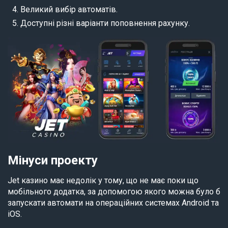
Великий вибір автоматів.
Доступні різні варіанти поповнення рахунку.
Мінуси проекту
Jet казино має недолік у тому, що не має поки що
мобільного додатка, за допомогою якого можна було б
запускати автомати на операційних системах Android та
iOS.