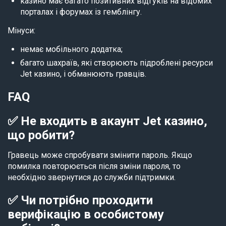
казино має багато позитивних відгуків на відомих
порталах і форумах із гемблінгу.
Мінуси:
немає мобільного додатка;
багато шахраїв, які створюють підроблені ресурси
Jet казино, і обманюють гравців.
FAQ
✅ Не входить в акаунт Jet казино,
що робити?
Гравець може спробувати змінити пароль. Якщо
помилка повторюється після зміни пароля, то
необхідно звернутися до служби підтримки.
✅ Чи потрібно проходити
верифікацію в особистому