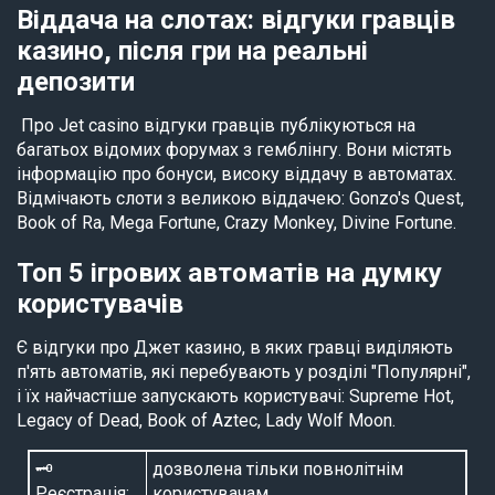
Віддача на слотах: відгуки гравців
казино, після гри на реальні
депозити
Про Jet casino відгуки гравців публікуються на
багатьох відомих форумах з гемблінгу. Вони містять
інформацію про бонуси, високу віддачу в автоматах.
Відмічають слоти з великою віддачею: Gonzo's Quest,
Book of Ra, Mega Fortune, Crazy Monkey, Divine Fortune.
Топ 5 ігрових автоматів на думку
користувачів
Є відгуки про Джет казино, в яких гравці виділяють
п'ять автоматів, які перебувають у розділі "Популярні",
і їх найчастіше запускають користувачі: Supreme Hot,
Legacy of Dead, Book of Aztec, Lady Wolf Moon.
🗝️
дозволена тільки повнолітнім
Реєстрація:
користувачам