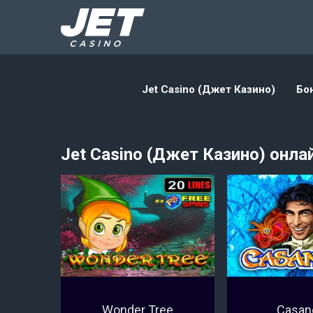
Jet Casino (Джет Казино)
Бо
Jet Casino (Джет Казино) онлай
Wonder Tree
Casan