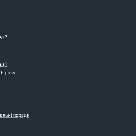
нет?
ції
26 року
уальні поради