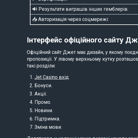
🔊 Результати виграшів інших гемблерів:
📥 Авторизація через соцмережі:
Інтерфейс офіційного сайту Дж
Офіційний сайт Джет має дизайн, у якому поєдну
пропозиції. У лівому верхньому кутку розташов
такі розділи:
Jet Casino вхід
.
Бонуси.
Акції.
Промо.
Новини.
Підтримка.
Зміна мови.