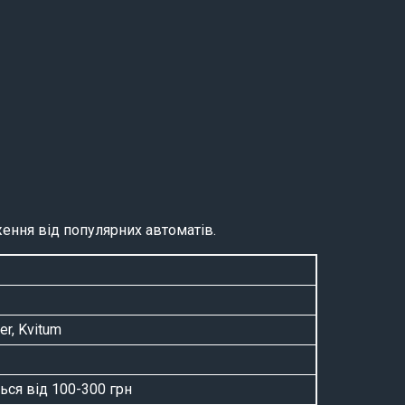
ження від популярних автоматів.
er, Kvitum
ься від 100-300 грн