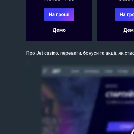
На гроші
На гр
Демо
Дем
Про Jet casino, переваги, бонуси та акції, як с