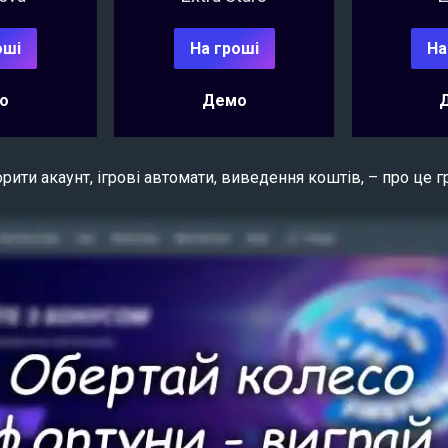
оші
На гроші
На
о
Демо
творити акаунт, ігрові автомати, виведення коштів, – про це