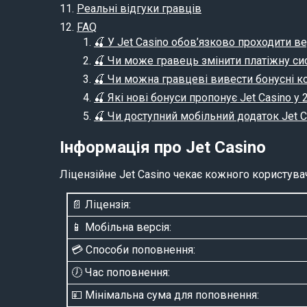
Реальні відгуки гравців
FAQ
🍒 У Jet Casino обов’язково проходити в
🍒 Чи може гравець змінити платіжну с
🍒 Чи можна гравцеві вивести бонусні к
🍒 Які нові бонуси пропонує Jet Casino у 
🍒 Чи доступний мобільний додаток Jet C
Інформація про Jet Casino
Ліцензійне Jet Casino чекає кожного користувач
📄 Ліцензія:
📱 Мобільна версія:
💳 Способи поповнення:
🕖 Час поповнення:
💴 Мінімальна сума для поповнення: