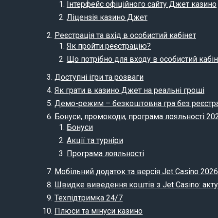
Інтерфейс офіційного сайту Джет казино
Ліцензія казино Джет
Реєстрація та вхід в особистий кабінет
Як пройти реєстрацію?
Що потрібно для входу в особистий кабі
Доступні ігри та розваги
Як грати в казино Джет на реальні гроші
Демо-режим – безкоштовна гра без реєстра
Бонуси, промокоди, програма лояльності 20
Бонуси
Акції та турніри
Програма лояльності
Мобільний додаток та версія Jet Casino 2026
Швидке виведення коштів з Jet Casino: акт
Техпідтримка 24/7
Плюси та мінуси казино